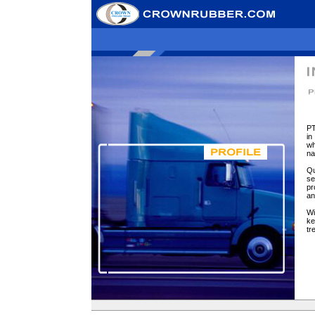
PT
in
wh
na
Qu
se
pr
an
Wi
ke
tr